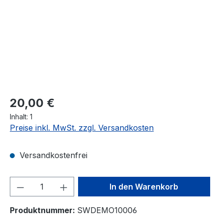
Regulärer Preis:
20,00 €
Inhalt:
1
Preise inkl. MwSt. zzgl. Versandkosten
Versandkostenfrei
Produkt Anzahl: Gib den gewünschten We
In den Warenkorb
Produktnummer:
SWDEMO10006