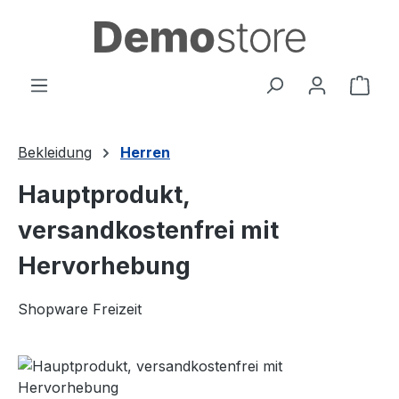
Zum Hauptinhalt springen
Ware
Bekleidung
Herren
Hauptprodukt,
versandkostenfrei mit
Hervorhebung
Shopware Freizeit
Bildergalerie überspringen