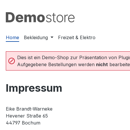
m Hauptinhalt springen
Zur Suche springen
Zur Hauptnavigation springen
Home
Bekleidung
Freizeit & Elektro
Dies ist ein Demo-Shop zur Präsentation von Plug
Aufgegebene Bestellungen werden
nicht
bearbeite
Impressum
Eike Brandt-Warneke
Hevener Straße 65
44797 Bochum