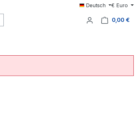
Deutsch
€
Euro
0,00 €
Ware