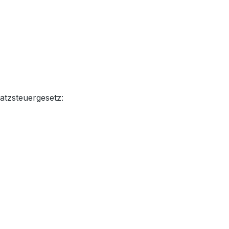
atzsteuergesetz:
g