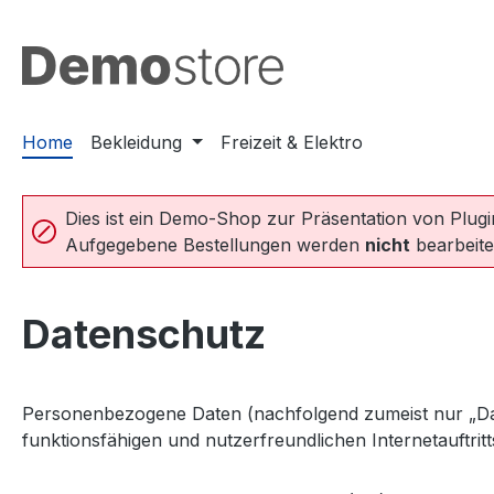
m Hauptinhalt springen
Zur Suche springen
Zur Hauptnavigation springen
Home
Bekleidung
Freizeit & Elektro
Dies ist ein Demo-Shop zur Präsentation von Plug
Aufgegebene Bestellungen werden
nicht
bearbeite
Datenschutz
Personenbezogene Daten (nachfolgend zumeist nur „Dat
funktionsfähigen und nutzerfreundlichen Internetauftritt