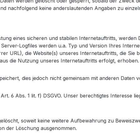
en Daten werden gelöscht oder gesperrt, sobald der Zweck d
und nachfolgend keine anderslautenden Angaben zu einze
ung eines sicheren und stabilen Internetauftritts, werden
 Server-Logfiles werden u.a. Typ und Version Ihres Interne
rer URL), die Website(s) unseres Internetauftritts, die Sie
us die Nutzung unseres Internetauftritts erfolgt, erhoben.
ichert, dies jedoch nicht gemeinsam mit anderen Daten v
. 6 Abs. 1 lit. f) DSGVO. Unser berechtigtes Interesse liegt
löscht, soweit keine weitere Aufbewahrung zu Beweiszwecke
e von der Löschung ausgenommen.